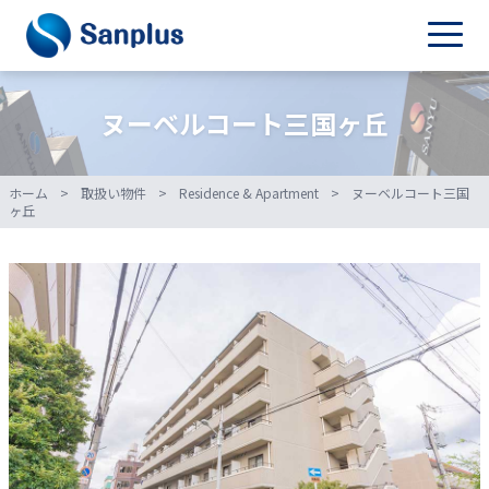
ヌーベルコート三国ヶ丘
ホーム
>
取扱い物件
>
Residence & Apartment
>
ヌーベルコート三国
ヶ丘